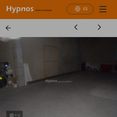
ES
1
/3