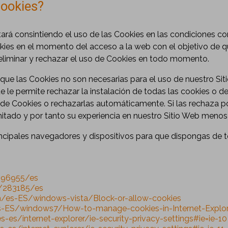
ookies?
ará consintiendo el uso de las Cookies en las condiciones con
es en el momento del acceso a la web con el objetivo de que 
 eliminar y rechazar el uso de Cookies en todo momento.
ue las Cookies no son necesarias para el uso de nuestro Sit
 le permite rechazar la instalación de todas las cookies o de
 de Cookies o rechazarlas automáticamente. Si las rechaza p
mitado y por tanto su experiencia en nuestro Sitio Web menos 
rincipales navegadores y dispositivos para que dispongas de
/196955/es
b/283185/es
m/es-ES/windows-vista/Block-or-allow-cookies
s-ES/windows7/How-to-manage-cookies-in-Internet-Explor
es/internet-explorer/ie-security-privacy-settings#ie=ie-10