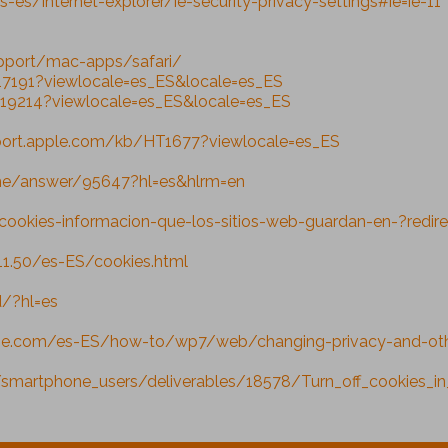
es/internet-explorer/ie-security-privacy-settings#ie=ie-11
pport/mac-apps/safari/
17191?viewlocale=es_ES&locale=es_ES
H19214?viewlocale=es_ES&locale=es_ES
port.apple.com/kb/HT1677?viewlocale=es_ES
me/answer/95647?hl=es&hlrm=en
cookies-informacion-que-los-sitios-web-guardan-en-?redire
1.50/es-ES/cookies.html
d/?hl=es
e.com/es-ES/how-to/wp7/web/changing-privacy-and-othe
/smartphone_users/deliverables/18578/Turn_off_cookies_i