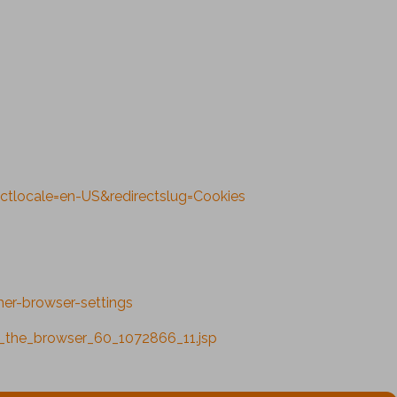
ctlocale=en-US&redirectslug=Cookies
r-browser-settings
n_the_browser_60_1072866_11.jsp