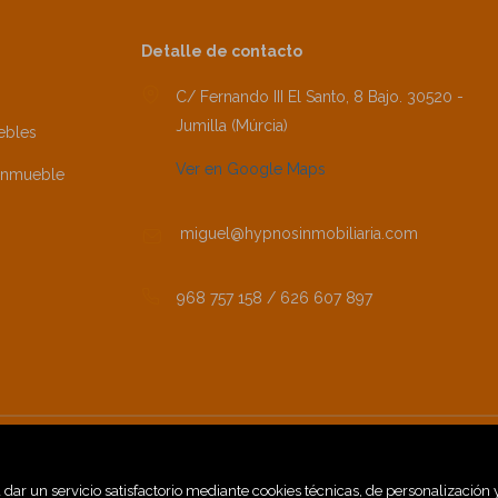
Detalle de contacto
C/ Fernando III El Santo, 8 Bajo. 30520 -
Jumilla (Múrcia)
ebles
Ver en Google Maps
inmueble
miguel@hypnosinmobiliaria.com
968 757 158 / 626 607 897
Inmuebles destacados
Mapa Web
Aviso legal
·
·
·
dar un servicio satisfactorio mediante cookies técnicas, de personalización 
Favoritos
Sobre nosotros
Noticias
Política de cookies
·
·
·