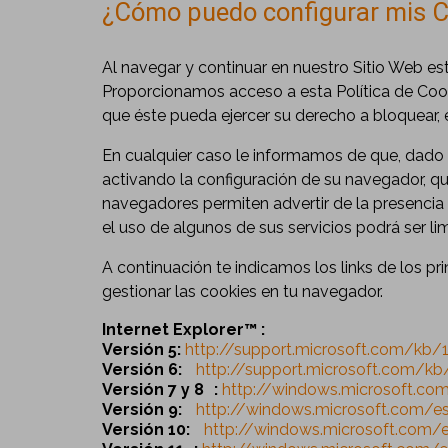
¿Cómo puedo configurar mis C
Al navegar y continuar en nuestro Sitio Web est
Proporcionamos acceso a esta Política de Cooki
que éste pueda ejercer su derecho a bloquear,
En cualquier caso le informamos de que, dado q
activando la configuración de su navegador, que
navegadores permiten advertir de la presencia
el uso de algunos de sus servicios podrá ser li
A continuación te indicamos los links de los p
gestionar las cookies en tu navegador.
Internet Explorer™ :
Versión 5:
http://support.microsoft.com/kb
Versión 6:
http://support.microsoft.com/k
Versión 7 y 8 :
http://windows.microsoft.co
Versión 9:
http://windows.microsoft.com/e
Versión 10:
http://windows.microsoft.com/es-