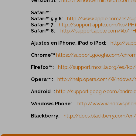
Versión 11 :
http://windows.microsoft.com/es-
Safari™:
Safari™ 5 y 6:
http://www.apple.com/es/su
Safari™ 7:
http://support.apple.com/kb/PH
Safari™ 8:
http://support.apple.com/kb/P
Ajustes en iPhone, iPad o iPod:
http://sup
Chrome™
https://support.google.com/chro
Firefox™:
http://support.mozilla.org/es/kb/
Opera™ :
http://help.opera.com/Windows/1
Android :
http://support.google.com/androi
Windows Phone:
http://www.windowsphon
Blackberry:
http://docs.blackberry.com/en