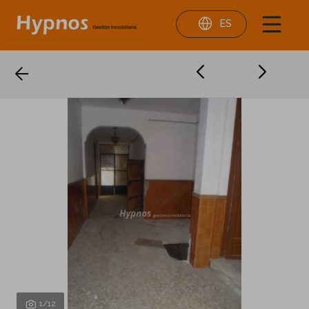
ES
1
/12