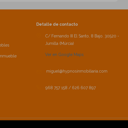
Detalle de contacto
C/ Fernando III El Santo, 8 Bajo. 30520 -
Jumilla (Múrcia)
ebles
Ver en Google Maps
inmueble
miguel@hypnosinmobiliaria.com
968 757 158 / 626 607 897
Inmuebles destacados
Mapa Web
Aviso legal
·
·
·