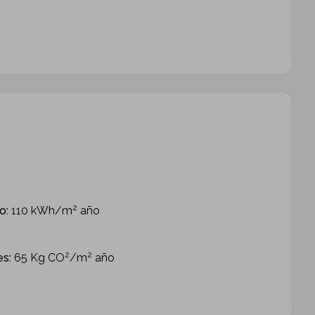
2
o:
110 kWh/m
año
2
2
es:
65 Kg CO
/m
año