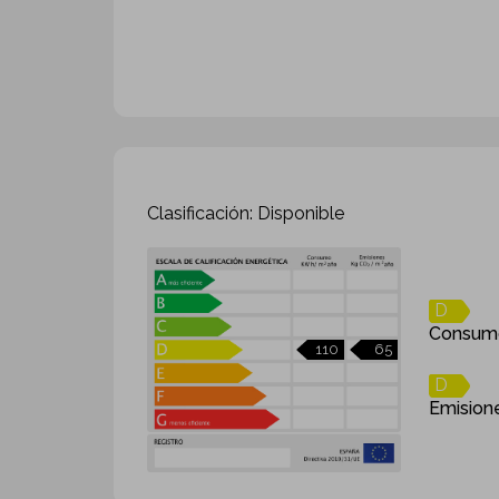
Clasificación: Disponible
D
Consum
110
65
D
Emision