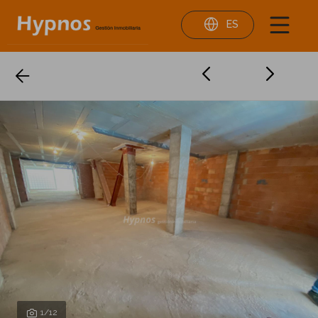
ES
1
/12