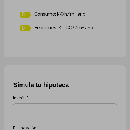
2
Consumo:
kWh/m
año
D
2
2
Emisiones:
Kg CO
/m
año
D
Simula tu hipoteca
Interés *
Financiación *