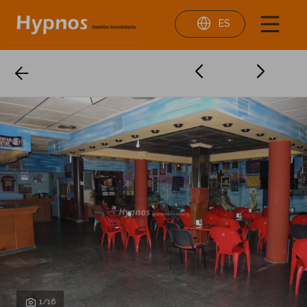
ES
1
/16