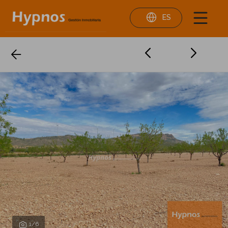
ES
1
/6