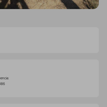
encia:
886