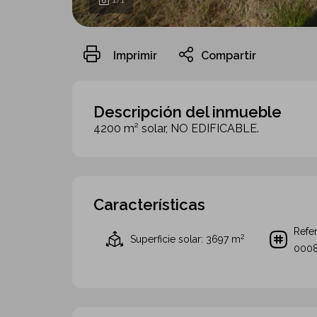
1
/1
Imprimir
Compartir
Descripción del inmueble
4200 m² solar, NO EDIFICABLE.
Características
Refer
2
Superficie solar: 3697
m
000