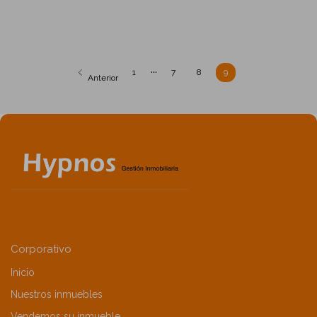
...
1
7
8
9
Anterior
Corporativo
Inicio
Nuestros inmuebles
Vendemos su inmueble